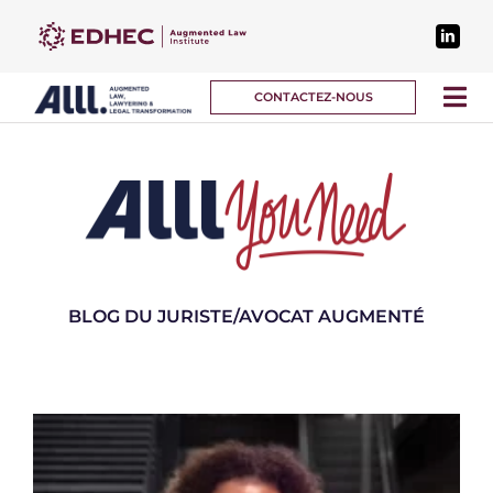
Passer
au
contenu
CONTACTEZ-NOUS
Tog
Nav
DISPOSITIFS
PARTENAIRES
À PROPOS
BLOG DU JURISTE/AVOCAT AUGMENTÉ