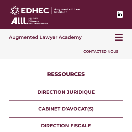
Passer
au
contenu
Augmented Lawyer Academy
Tog
Nav
CONTACTEZ-NOUS
PROGRAMMES
RESSOURCES
MODÈLE DE COMPÉTENCES
DIRECTION JURIDIQUE
RESSOURCES
CABINET D’AVOCAT(S)
DIRECTION FISCALE