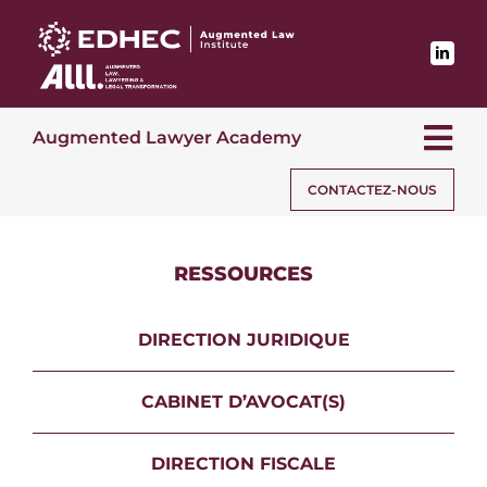
Passer
au
contenu
Augmented Lawyer Academy
Tog
Nav
CONTACTEZ-NOUS
PROGRAMMES
RESSOURCES
MODÈLE DE COMPÉTENCES
DIRECTION JURIDIQUE
RESSOURCES
CABINET D’AVOCAT(S)
DIRECTION FISCALE